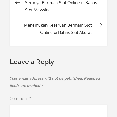
Post
Serunya Bermain Slot Online di Bahas
Slot Maxwin
navigation
Menemukan Keseruan Bermain Slot
Online di Bahas Slot Akurat
Leave a Reply
Your email address will not be published.
Required
fields are marked
*
Comment
*