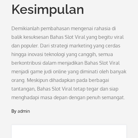
Kesimpulan
Demikianlah pembahasan mengenai rahasia di
balik kesuksesan Bahas Slot Viral yang begitu viral
dan populer. Dari strategi marketing yang cerdas
hingga inovasi teknologi yang canggih, semua
berkontribusi dalam menjadikan Bahas Slot Viral
menjadi game judi online yang diminati oleh banyak
orang. Meskipun dihadapkan pada berbagai
tantangan, Bahas Slot Viral tetap tegar dan siap
menghadapi masa depan dengan penuh semangat.
By
admin