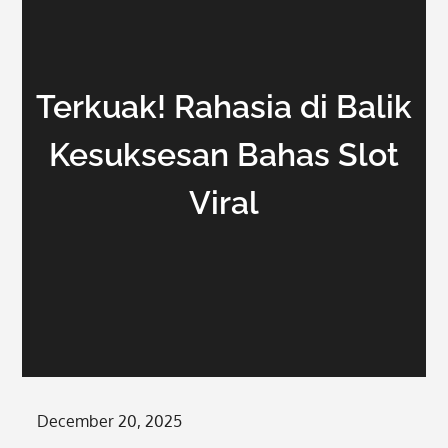
Terkuak! Rahasia di Balik
Kesuksesan Bahas Slot
Viral
Posted
December 20, 2025