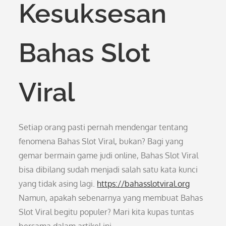
Kesuksesan
Bahas Slot
Viral
Setiap orang pasti pernah mendengar tentang
fenomena Bahas Slot Viral, bukan? Bagi yang
gemar bermain game judi online, Bahas Slot Viral
bisa dibilang sudah menjadi salah satu kata kunci
yang tidak asing lagi.
https://bahasslotviral.org
Namun, apakah sebenarnya yang membuat Bahas
Slot Viral begitu populer? Mari kita kupas tuntas