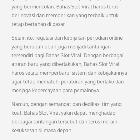
yang bermunculan, Bahas Slot Viral harus terus
berinovasi dan memberikan yang terbaik untuk
tetap bertahan di pasar.
Selain itu, regulasi dan kebijakan perjudian online
yang berubah-ubah juga menjadi tantangan
tersendiri bagi Bahas Slot Viral. Dengan berbagai
aturan baru yang diberlakukan, Bahas Slot Viral
harus selalu memperbarui sistem dan kebijakannya
agar tetap mematuhi peraturan yang berlaku dan
menjaga kepercayaan para pemainnya.
Namun, dengan semangat dan dedikasi tim yang
kuat, Bahas Slot Viral yakin dapat menghadapi
berbagai tantangan tersebut dan terus meraih
kesuksesan di masa depan.