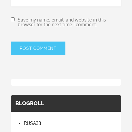
Save my name, email, and website in this
browser for the next time I comment.
BLOGROLL
RUSA33