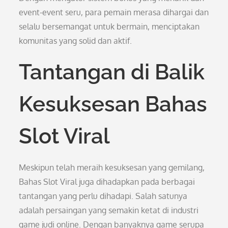
event-event seru, para pemain merasa dihargai dan
selalu bersemangat untuk bermain, menciptakan
komunitas yang solid dan aktif.
Tantangan di Balik
Kesuksesan Bahas
Slot Viral
Meskipun telah meraih kesuksesan yang gemilang,
Bahas Slot Viral juga dihadapkan pada berbagai
tantangan yang perlu dihadapi. Salah satunya
adalah persaingan yang semakin ketat di industri
game judi online. Dengan banyaknya game serupa