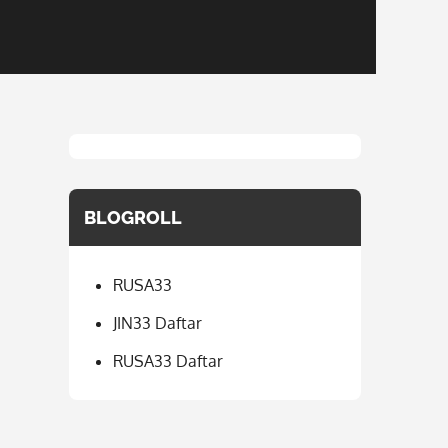
BLOGROLL
RUSA33
JIN33 Daftar
RUSA33 Daftar