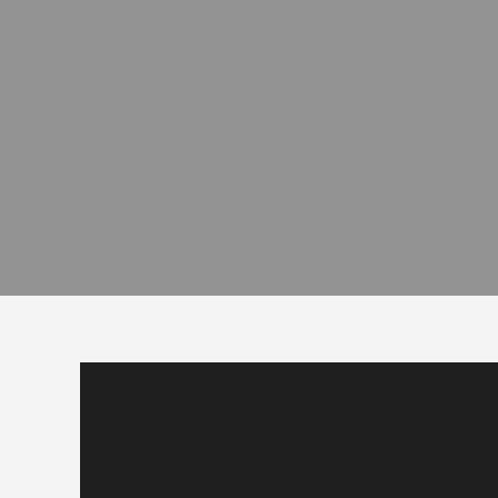
Skip
to
content