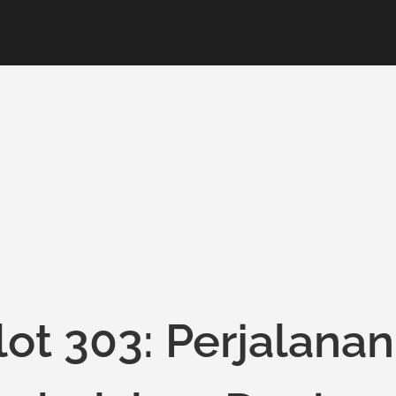
lot 303: Perjalanan