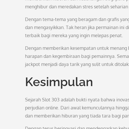
menghibur dan meredakan stres setelah seharian 
Dengan tema-tema yang beragam dan grafis yan
dan mengasyikkan. Tak heran jika permainan ini 
terbaik bagi mereka yang ingin melepas penat.
Dengan memberikan kesempatan untuk menang bes
harapan dan kegembiraan bagi pemainnya. Sema
jackpot menjadi daya tarik yang sulit untuk ditolak
Kesimpulan
Sejarah Slot 303 adalah bukti nyata bahwa inov
perjudian online. Dari awal kemunculannya hingga
dan memberikan hiburan yang tiada tara bagi pa
Dengan terus berinovasi dan mendengarkan kebu