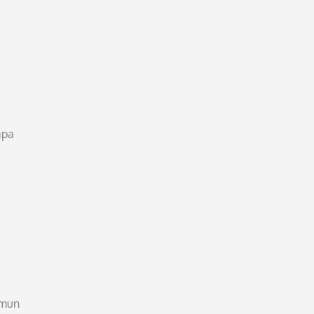
apa
amun