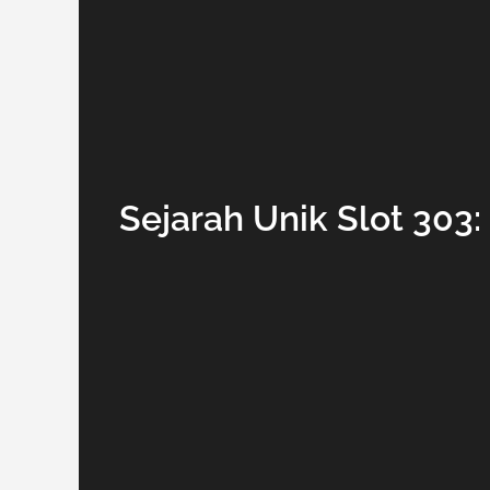
Sejarah Unik Slot 303