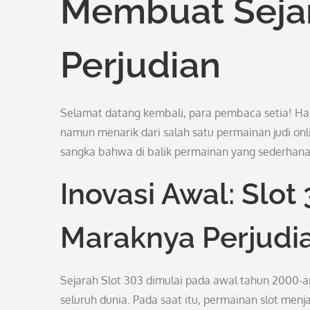
Membuat Seja
Perjudian
Selamat datang kembali, para pembaca setia! Har
namun menarik dari salah satu permainan judi onli
sangka bahwa di balik permainan yang sederhana 
Inovasi Awal: Slo
Maraknya Perjudi
Sejarah Slot 303 dimulai pada awal tahun 2000-an
seluruh dunia. Pada saat itu, permainan slot menja