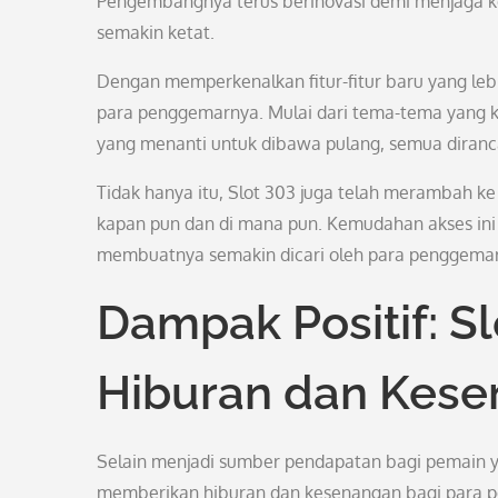
Pengembangnya terus berinovasi demi menjaga ke
semakin ketat.
Dengan memperkenalkan fitur-fitur baru yang leb
para penggemarnya. Mulai dari tema-tema yang kr
yang menanti untuk dibawa pulang, semua diran
Tidak hanya itu, Slot 303 juga telah merambah k
kapan pun dan di mana pun. Kemudahan akses ini
membuatnya semakin dicari oleh para penggemar j
Dampak Positif: 
Hiburan dan Kese
Selain menjadi sumber pendapatan bagi pemain ya
memberikan hiburan dan kesenangan bagi para p