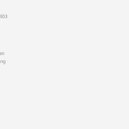
 303
an
ang