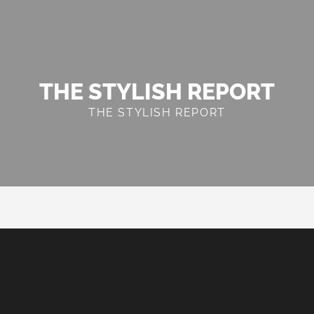
THE STYLISH REPORT
THE STYLISH REPORT