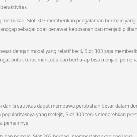
beraktivitas.
g memukau, Slot 303 memberikan pengalaman bermain yang 
dianggap sebagai obat penawar kebosanan dan menjadi piliha
ar dengan modal yang relatif kecil, Slot 303 juga memberi
ngat untuk terus mencoba dan berharap bisa menjadi pemen
.
asi dan kreativitas dapat membawa perubahan besar dalam du
 popularitasnya yang melejit, Slot 303 terus menorehkan pres
ra pemainnya.
tuhan pemain, Slot 303 berhasil mempertahankan posisinya