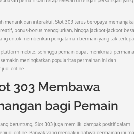
puasan pemain dan tetap relevan di tengah persaingan yang
ih menarik dan interaktif, Slot 303 terus berupaya memanjak
eatif, bonus-bonus menggiurkan, hingga jackpot-jackpot besa
cang untuk memberikan pengalaman bermain yang tak terlupa
e platform mobile, sehingga pemain dapat menikmati permaina
 semakin meningkatkan popularitas permainan ini dan
udi online.
Slot 303 Membawa
nangan bagi Pemain
ng beruntung, Slot 303 juga memiliki dampak positif dalam
enjudi online. Banyak yang mengakui bahwa permainan ini 