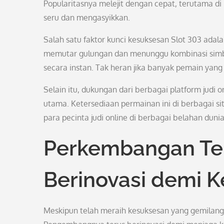
Popularitasnya melejit dengan cepat, terutama 
seru dan mengasyikkan.
Salah satu faktor kunci kesuksesan Slot 303 ad
memutar gulungan dan menunggu kombinasi simbo
secara instan. Tak heran jika banyak pemain yan
Selain itu, dukungan dari berbagai platform judi 
utama. Ketersediaan permainan ini di berbagai s
para pecinta judi online di berbagai belahan dunia
Perkembangan Ter
Berinovasi demi 
Meskipun telah meraih kesuksesan yang gemilang,