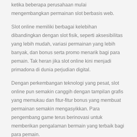
ketika beberapa perusahaan mulai
mengembangkan permainan slot berbasis web.
Slot online memiliki berbagai kelebihan
dibandingkan dengan slot fisik, seperti aksesibilitas
yang lebih mudah, variasi permainan yang lebih
banyak, dan bonus serta promo menarik bagi para
pemain. Tak heran jika slot online kini menjadi
primadona di dunia perjudian digital.
Dengan perkembangan teknologi yang pesat, slot
online pun semakin canggih dengan tampilan grafis
yang memukau dan fitur-fitur bonus yang membuat
permainan semakin mengasyikkan. Para
pengembang game terus berinovasi untuk
memberikan pengalaman bermain yang terbaik bagi
para pemain.