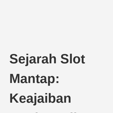
Sejarah Slot
Mantap:
Keajaiban