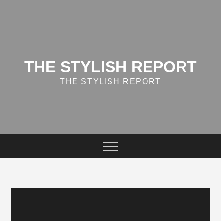
Skip
to
content
THE STYLISH REPORT
THE STYLISH REPORT