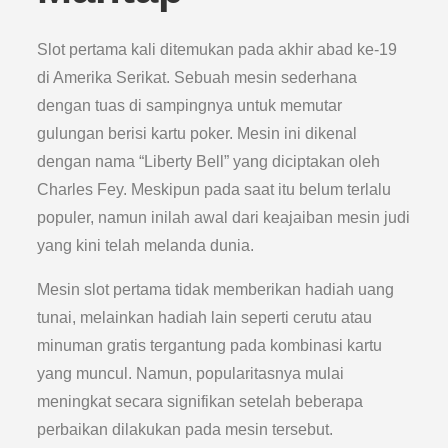
Slot pertama kali ditemukan pada akhir abad ke-19
di Amerika Serikat. Sebuah mesin sederhana
dengan tuas di sampingnya untuk memutar
gulungan berisi kartu poker. Mesin ini dikenal
dengan nama “Liberty Bell” yang diciptakan oleh
Charles Fey. Meskipun pada saat itu belum terlalu
populer, namun inilah awal dari keajaiban mesin judi
yang kini telah melanda dunia.
Mesin slot pertama tidak memberikan hadiah uang
tunai, melainkan hadiah lain seperti cerutu atau
minuman gratis tergantung pada kombinasi kartu
yang muncul. Namun, popularitasnya mulai
meningkat secara signifikan setelah beberapa
perbaikan dilakukan pada mesin tersebut.