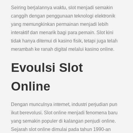
Seiring berjalannya waktu, slot menjadi semakin
canggih dengan penggunaan teknologi elektronik
yang memungkinkan permainan menjadi lebih
interaktif dan menarik bagi para pemain. Slot kini
tidak hanya ditemui di kasino fisik, tetapi juga telah
merambah ke ranah digital melalui kasino online.
Evoulsi Slot
Online
Dengan munculnya internet, industri perjudian pun
ikut berevolusi. Slot online menjadi fenomena baru
yang semakin populer di kalangan penjudi online.
Sejarah slot online dimulai pada tahun 1990-an