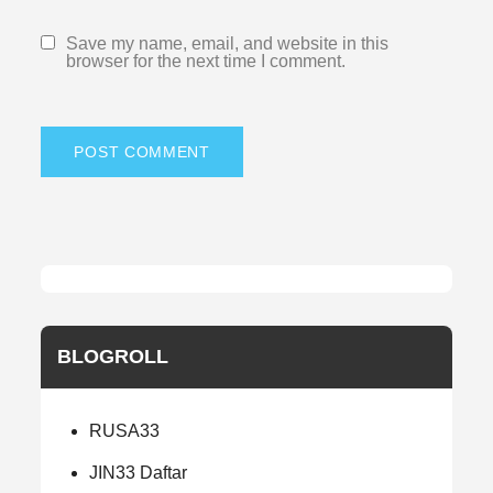
Save my name, email, and website in this
browser for the next time I comment.
BLOGROLL
RUSA33
JIN33 Daftar