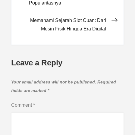
Popularitasnya
navigation
Memahami Sejarah Slot Cuan: Dari
Mesin Fisik Hingga Era Digital
Leave a Reply
Your email address will not be published.
Required
fields are marked
*
Comment
*