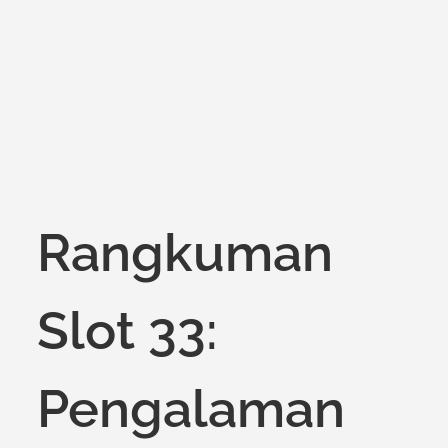
on
Rangkuman
Slot 33:
Pengalaman