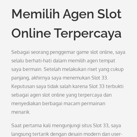
Memilih Agen Slot
Online Terpercaya
Sebagai seorang penggemar game slot online, saya
selalu berhati-hati dalam memilih agen tempat
saya bermain. Setelah melakukan riset yang cukup
panjang, akhirnya saya menemukan Slot 33.
Keputusan saya tidak salah karena Slot 33 terbukti
sebagai agen slot online yang terpercaya dan
menyediakan berbagai macam permainan
menarik.
Saat pertama kali mengunjungi situs Slot 33, saya
langsung tertarik dengan desain modern dan user-