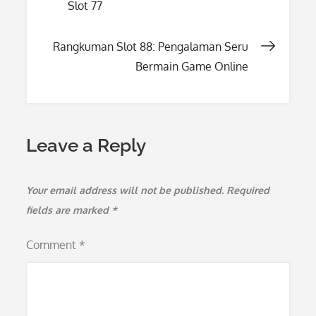
Slot 77
navigation
Rangkuman Slot 88: Pengalaman Seru
Bermain Game Online
Leave a Reply
Your email address will not be published.
Required
fields are marked
*
Comment
*