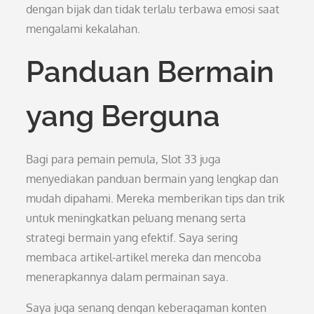
dengan bijak dan tidak terlalu terbawa emosi saat
mengalami kekalahan.
Panduan Bermain
yang Berguna
Bagi para pemain pemula, Slot 33 juga
menyediakan panduan bermain yang lengkap dan
mudah dipahami. Mereka memberikan tips dan trik
untuk meningkatkan peluang menang serta
strategi bermain yang efektif. Saya sering
membaca artikel-artikel mereka dan mencoba
menerapkannya dalam permainan saya.
Saya juga senang dengan keberagaman konten