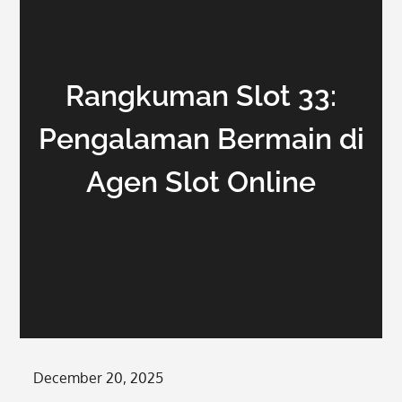
Rangkuman Slot 33:
Pengalaman Bermain di
Agen Slot Online
Posted
December 20, 2025