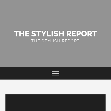
Skip
to
content
THE STYLISH REPORT
THE STYLISH REPORT