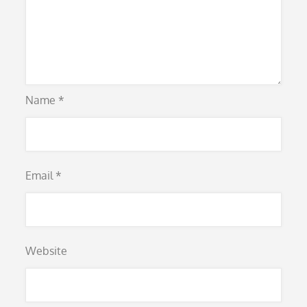
Name
*
Email
*
Website