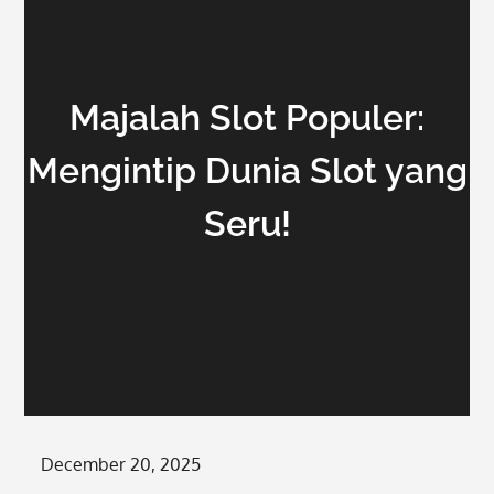
Majalah Slot Populer:
Mengintip Dunia Slot yang
Seru!
Posted
December 20, 2025