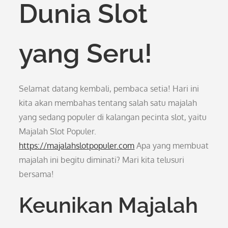
Dunia Slot
yang Seru!
Selamat datang kembali, pembaca setia! Hari ini
kita akan membahas tentang salah satu majalah
yang sedang populer di kalangan pecinta slot, yaitu
Majalah Slot Populer.
https://majalahslotpopuler.com
Apa yang membuat
majalah ini begitu diminati? Mari kita telusuri
bersama!
Keunikan Majalah