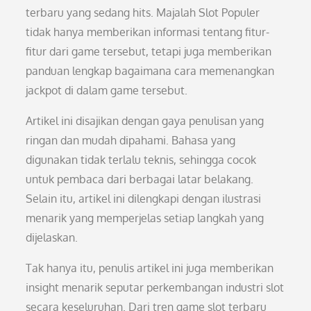
terbaru yang sedang hits. Majalah Slot Populer
tidak hanya memberikan informasi tentang fitur-
fitur dari game tersebut, tetapi juga memberikan
panduan lengkap bagaimana cara memenangkan
jackpot di dalam game tersebut.
Artikel ini disajikan dengan gaya penulisan yang
ringan dan mudah dipahami. Bahasa yang
digunakan tidak terlalu teknis, sehingga cocok
untuk pembaca dari berbagai latar belakang.
Selain itu, artikel ini dilengkapi dengan ilustrasi
menarik yang memperjelas setiap langkah yang
dijelaskan.
Tak hanya itu, penulis artikel ini juga memberikan
insight menarik seputar perkembangan industri slot
secara keseluruhan. Dari tren game slot terbaru