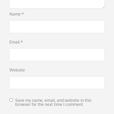
Name
*
Email
*
Website
Save my name, email, and website in this
browser for the next time I comment.