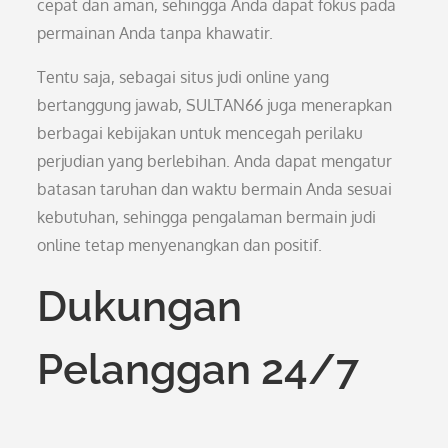
cepat dan aman, sehingga Anda dapat fokus pada
permainan Anda tanpa khawatir.
Tentu saja, sebagai situs judi online yang
bertanggung jawab, SULTAN66 juga menerapkan
berbagai kebijakan untuk mencegah perilaku
perjudian yang berlebihan. Anda dapat mengatur
batasan taruhan dan waktu bermain Anda sesuai
kebutuhan, sehingga pengalaman bermain judi
online tetap menyenangkan dan positif.
Dukungan
Pelanggan 24/7