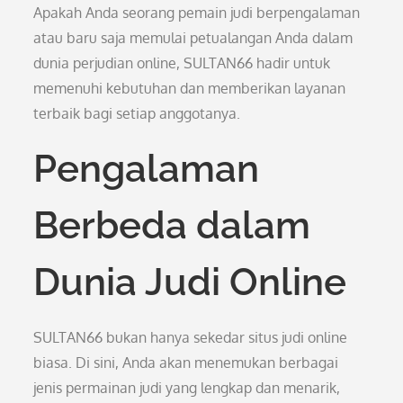
Apakah Anda seorang pemain judi berpengalaman
atau baru saja memulai petualangan Anda dalam
dunia perjudian online, SULTAN66 hadir untuk
memenuhi kebutuhan dan memberikan layanan
terbaik bagi setiap anggotanya.
Pengalaman
Berbeda dalam
Dunia Judi Online
SULTAN66 bukan hanya sekedar situs judi online
biasa. Di sini, Anda akan menemukan berbagai
jenis permainan judi yang lengkap dan menarik,