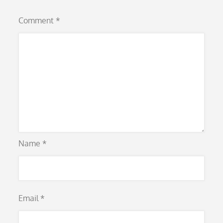
Comment
*
Name
*
Email
*