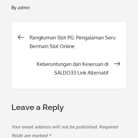
By
admin
Post
Rangkuman Slot PG: Pengalaman Seru
Bermain Slot Online
navigation
Keberuntungan dan Keseruan di
SALDO33 Link Alternatif
Leave a Reply
Your email address will not be published.
Required
fields are marked
*