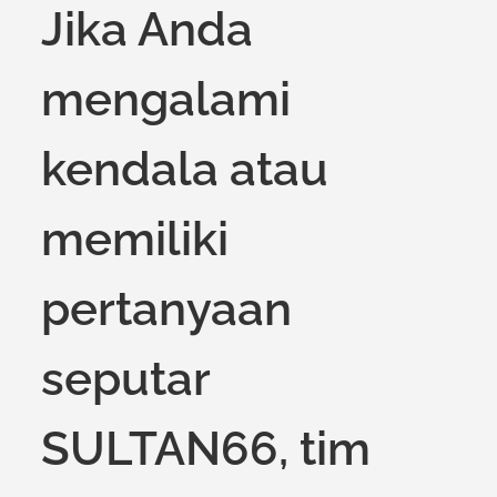
Jika Anda
mengalami
kendala atau
memiliki
pertanyaan
seputar
SULTAN66, tim