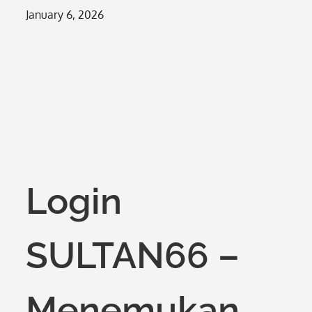
Posted
January 6, 2026
on
Login
SULTAN66 –
Menemukan