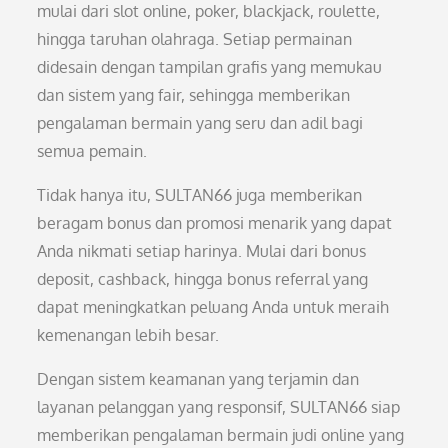
mulai dari slot online, poker, blackjack, roulette,
hingga taruhan olahraga. Setiap permainan
didesain dengan tampilan grafis yang memukau
dan sistem yang fair, sehingga memberikan
pengalaman bermain yang seru dan adil bagi
semua pemain.
Tidak hanya itu, SULTAN66 juga memberikan
beragam bonus dan promosi menarik yang dapat
Anda nikmati setiap harinya. Mulai dari bonus
deposit, cashback, hingga bonus referral yang
dapat meningkatkan peluang Anda untuk meraih
kemenangan lebih besar.
Dengan sistem keamanan yang terjamin dan
layanan pelanggan yang responsif, SULTAN66 siap
memberikan pengalaman bermain judi online yang