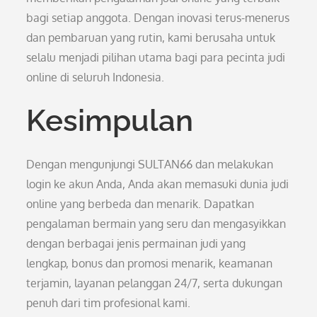
bagi setiap anggota. Dengan inovasi terus-menerus
dan pembaruan yang rutin, kami berusaha untuk
selalu menjadi pilihan utama bagi para pecinta judi
online di seluruh Indonesia.
Kesimpulan
Dengan mengunjungi SULTAN66 dan melakukan
login ke akun Anda, Anda akan memasuki dunia judi
online yang berbeda dan menarik. Dapatkan
pengalaman bermain yang seru dan mengasyikkan
dengan berbagai jenis permainan judi yang
lengkap, bonus dan promosi menarik, keamanan
terjamin, layanan pelanggan 24/7, serta dukungan
penuh dari tim profesional kami.