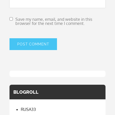
Save my name, email, and website in this
browser for the next time I comment.
BLOGROLL
RUSA33