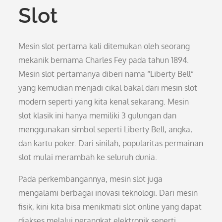
Slot
Mesin slot pertama kali ditemukan oleh seorang
mekanik bernama Charles Fey pada tahun 1894.
Mesin slot pertamanya diberi nama “Liberty Bell”
yang kemudian menjadi cikal bakal dari mesin slot
modern seperti yang kita kenal sekarang. Mesin
slot klasik ini hanya memiliki 3 gulungan dan
menggunakan simbol seperti Liberty Bell, angka,
dan kartu poker. Dari sinilah, popularitas permainan
slot mulai merambah ke seluruh dunia.
Pada perkembangannya, mesin slot juga
mengalami berbagai inovasi teknologi. Dari mesin
fisik, kini kita bisa menikmati slot online yang dapat
diakses melalui perangkat elektronik seperti