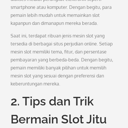
smartphone atau komputer. Dengan begitu, para
pemain lebih mudah untuk memainkan slot
kapanpun dan dimanapun mereka berada.
Saat ini, terdapat ribuan jenis mesin slot yang
tersedia di berbagai situs perjudian online. Setiap
mesin slot memiliki tema, fitur, dan persentase
pembayaran yang berbeda-beda. Dengan begitu,
pemain memiliki banyak pilihan untuk memilih
mesin slot yang sesuai dengan preferensi dan
keberuntungan mereka.
2. Tips dan Trik
Bermain Slot Jitu