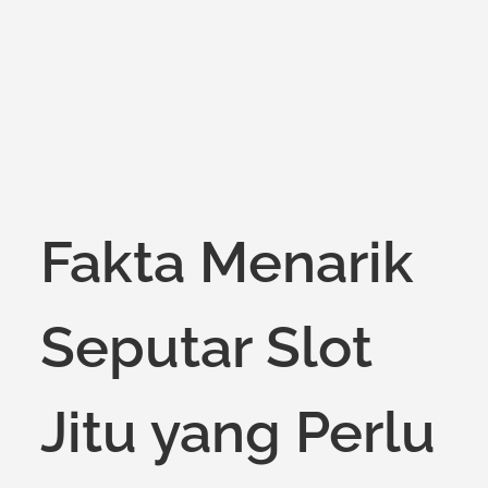
on
Fakta Menarik
Seputar Slot
Jitu yang Perlu