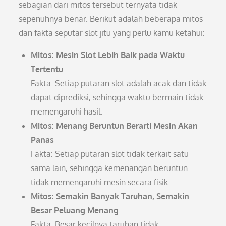
sebagian dari mitos tersebut ternyata tidak
sepenuhnya benar. Berikut adalah beberapa mitos
dan fakta seputar slot jitu yang perlu kamu ketahui:
Mitos: Mesin Slot Lebih Baik pada Waktu
Tertentu
Fakta: Setiap putaran slot adalah acak dan tidak
dapat diprediksi, sehingga waktu bermain tidak
memengaruhi hasil.
Mitos: Menang Beruntun Berarti Mesin Akan
Panas
Fakta: Setiap putaran slot tidak terkait satu
sama lain, sehingga kemenangan beruntun
tidak memengaruhi mesin secara fisik.
Mitos: Semakin Banyak Taruhan, Semakin
Besar Peluang Menang
Fakta: Besar kecilnya taruhan tidak