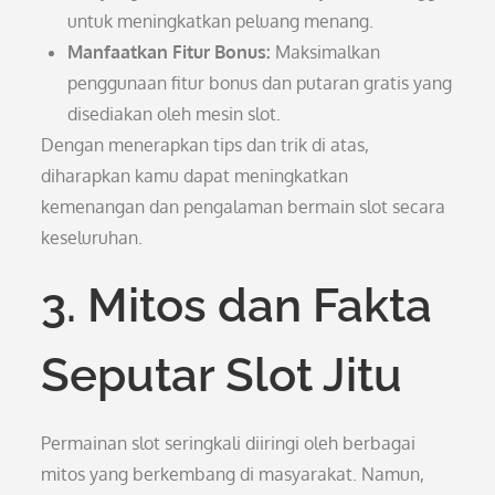
untuk meningkatkan peluang menang.
Manfaatkan Fitur Bonus:
Maksimalkan
penggunaan fitur bonus dan putaran gratis yang
disediakan oleh mesin slot.
Dengan menerapkan tips dan trik di atas,
diharapkan kamu dapat meningkatkan
kemenangan dan pengalaman bermain slot secara
keseluruhan.
3. Mitos dan Fakta
Seputar Slot Jitu
Permainan slot seringkali diiringi oleh berbagai
mitos yang berkembang di masyarakat. Namun,