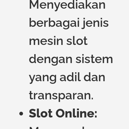
Menyediakan
berbagai jenis
mesin slot
dengan sistem
yang adil dan
transparan.
Slot Online: