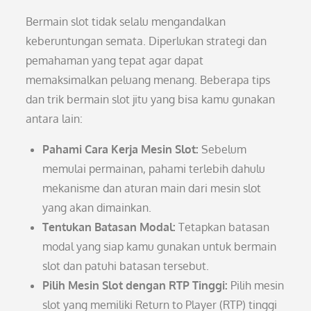
Bermain slot tidak selalu mengandalkan
keberuntungan semata. Diperlukan strategi dan
pemahaman yang tepat agar dapat
memaksimalkan peluang menang. Beberapa tips
dan trik bermain slot jitu yang bisa kamu gunakan
antara lain:
Pahami Cara Kerja Mesin Slot:
Sebelum
memulai permainan, pahami terlebih dahulu
mekanisme dan aturan main dari mesin slot
yang akan dimainkan.
Tentukan Batasan Modal:
Tetapkan batasan
modal yang siap kamu gunakan untuk bermain
slot dan patuhi batasan tersebut.
Pilih Mesin Slot dengan RTP Tinggi:
Pilih mesin
slot yang memiliki Return to Player (RTP) tinggi