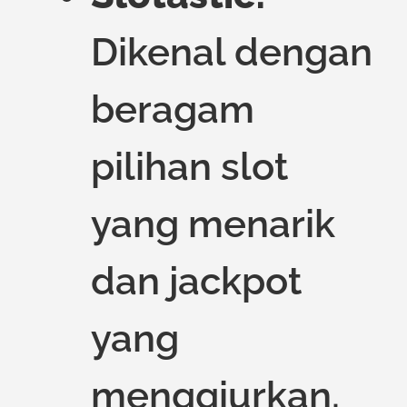
Dikenal dengan
beragam
pilihan slot
yang menarik
dan jackpot
yang
menggiurkan.