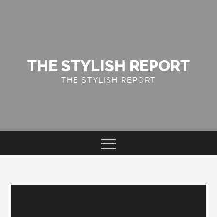
Skip
to
content
THE STYLISH REPORT
THE STYLISH REPORT