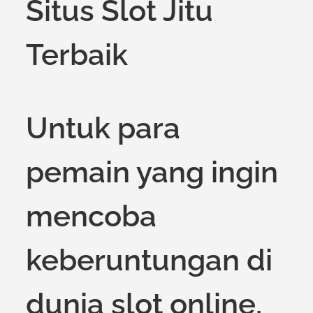
Situs Slot Jitu
Terbaik
Untuk para
pemain yang ingin
mencoba
keberuntungan di
dunia slot online,