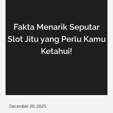
Fakta Menarik Seputar
Slot Jitu yang Perlu Kamu
Ketahui!
Posted
December 20, 2025