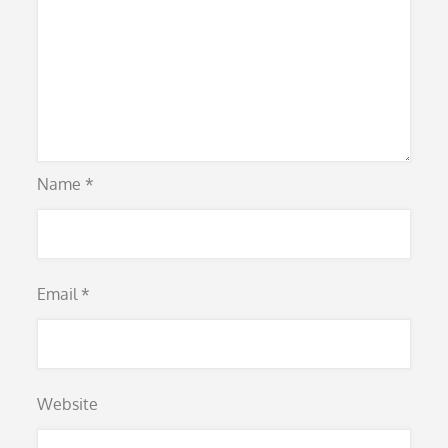
Name
*
Email
*
Website