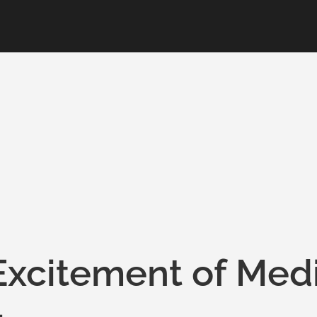
Excitement of Med