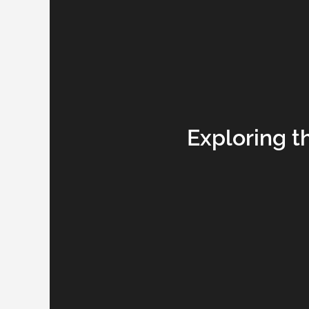
Exploring t