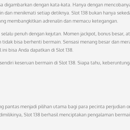
 bisa digambarkan dengan kata-kata. Hanya dengan mencobany
 dan menikmati setiap detiknya. Slot 138 bukan hanya seked
yang membangkitkan adrenalin dan memacu ketegangan.
8 selalu penuh dengan kejutan. Momen jackpot, bonus besar, a
n tidak bisa berhenti bermain. Sensasi menang besar dan mer
ini bisa Anda dapatkan di Slot 138.
sendiri keseruan bermain di Slot 138. Siapa tahu, keberuntun
g pantas menjadi pilihan utama bagi para pecinta perjudian on
imilikinya, Slot 138 berhasil menciptakan pengalaman berma