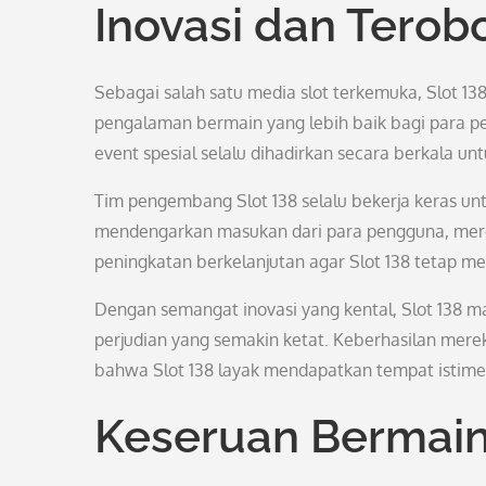
Inovasi dan Terobo
Sebagai salah satu media slot terkemuka, Slot 1
pengalaman bermain yang lebih baik bagi para p
event spesial selalu dihadirkan secara berkala u
Tim pengembang Slot 138 selalu bekerja keras u
mendengarkan masukan dari para pengguna, mere
peningkatan berkelanjutan agar Slot 138 tetap men
Dengan semangat inovasi yang kental, Slot 138 
perjudian yang semakin ketat. Keberhasilan mer
bahwa Slot 138 layak mendapatkan tempat istimewa
Keseruan Bermain 