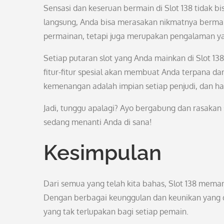
Sensasi dan keseruan bermain di Slot 138 tidak
langsung, Anda bisa merasakan nikmatnya bermain
permainan, tetapi juga merupakan pengalaman 
Setiap putaran slot yang Anda mainkan di Slot 13
fitur-fitur spesial akan membuat Anda terpana da
kemenangan adalah impian setiap penjudi, dan hal 
Jadi, tunggu apalagi? Ayo bergabung dan rasakan 
sedang menanti Anda di sana!
Kesimpulan
Dari semua yang telah kita bahas, Slot 138 meman
Dengan berbagai keunggulan dan keunikan yang d
yang tak terlupakan bagi setiap pemain.