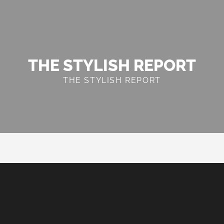
THE STYLISH REPORT
THE STYLISH REPORT