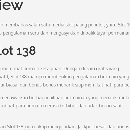
view
an membahas salah satu media slot paling populer, yaitu Slot 1
ma pengalaman seru dan mengasyikkan di balik layar permainan 
ot 138
ang membuat pemain ketagihan. Dengan desain grafis yang
ovatif, Slot 138 mampu memberikan pengalaman bermain yang
ar biasa, dan bonus-bonus menarik siap memikat hati para pen
8 menawarkan berbagai pilihan permainan yang menarik, mulai
membuat para pemain merasa terhibur dan tidak bosan saat
ari Slot 138 juga cukup menggiurkan. Jackpot besar dan bonus