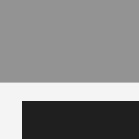
Skip
to
content