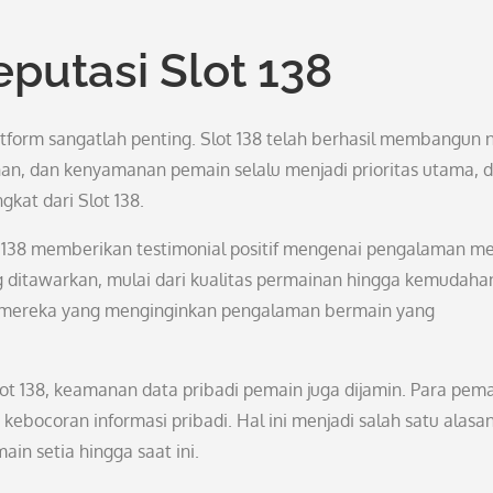
eputasi Slot 138
latform sangatlah penting. Slot 138 telah berhasil membangun
nan, dan kenyamanan pemain selalu menjadi prioritas utama, 
gkat dari Slot 138.
 138 memberikan testimonial positif mengenai pengalaman me
ditawarkan, mulai dari kualitas permainan hingga kemudaha
agi mereka yang menginginkan pengalaman bermain yang
ot 138, keamanan data pribadi pemain juga dijamin. Para pem
ebocoran informasi pribadi. Hal ini menjadi salah satu alasa
in setia hingga saat ini.