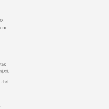
38.
ini.
 tak
judi.
 dari
-