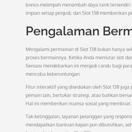
bonus melimpah menambah daya tarik tersendiri b
impian setiap penjudi, dan Slot 138 memberikan p
Pengalaman Berma
Mengalami permainan di Slot 138 bukan hanya se
proses bermainnya. Ketika Anda memutar slot dan
Sensasi mendebarkan ini menjadi candu bagi par
mencoba keberuntungan.
Fitur interaktif yang disediakan oleh Slot 138 ju
pemain lain, bertukar strategi, atau bahkan bers
Hal ini memberikan nuansa sosial yang membuat
Tak ketinggalan, layanan pelanggan yang responsi
mendapatkan bantuan kapan pun dibutuhkan, sehi