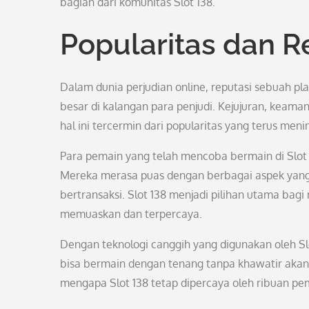
bagian dari komunitas Slot 138.
Popularitas dan R
Dalam dunia perjudian online, reputasi sebuah p
besar di kalangan para penjudi. Kejujuran, keama
hal ini tercermin dari popularitas yang terus menin
Para pemain yang telah mencoba bermain di Slot
Mereka merasa puas dengan berbagai aspek yang 
bertransaksi. Slot 138 menjadi pilihan utama b
memuaskan dan terpercaya.
Dengan teknologi canggih yang digunakan oleh Sl
bisa bermain dengan tenang tanpa khawatir akan k
mengapa Slot 138 tetap dipercaya oleh ribuan pema