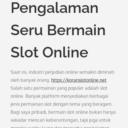
Pengalaman
Seru Bermain
Slot Online
Saat ini, industri perjudian online semakin diminati
oleh banyak orang.
https://koranslotonline.net
Salah satu permainan yang populer adalah slot
online. Banyak platform menyediakan berbagai
jenis permainan slot dengan tema yang beragam.
Bagi saya pribadi, bermain slot online bukan hanya
sekadar mencari keberuntungan, tapi juga untuk