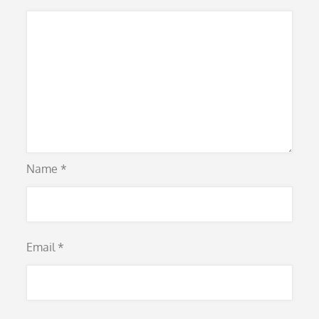
Name
*
Email
*