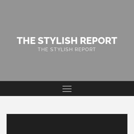
Skip
to
content
THE STYLISH REPORT
THE STYLISH REPORT