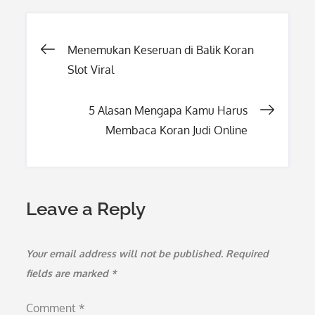
Post
Menemukan Keseruan di Balik Koran
Slot Viral
navigation
5 Alasan Mengapa Kamu Harus
Membaca Koran Judi Online
Leave a Reply
Your email address will not be published.
Required
fields are marked
*
Comment
*