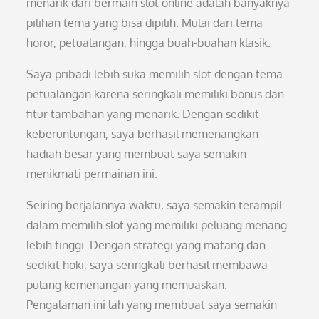
menarik dari bermain slot online adalah banyaknya
pilihan tema yang bisa dipilih. Mulai dari tema
horor, petualangan, hingga buah-buahan klasik.
Saya pribadi lebih suka memilih slot dengan tema
petualangan karena seringkali memiliki bonus dan
fitur tambahan yang menarik. Dengan sedikit
keberuntungan, saya berhasil memenangkan
hadiah besar yang membuat saya semakin
menikmati permainan ini.
Seiring berjalannya waktu, saya semakin terampil
dalam memilih slot yang memiliki peluang menang
lebih tinggi. Dengan strategi yang matang dan
sedikit hoki, saya seringkali berhasil membawa
pulang kemenangan yang memuaskan.
Pengalaman ini lah yang membuat saya semakin